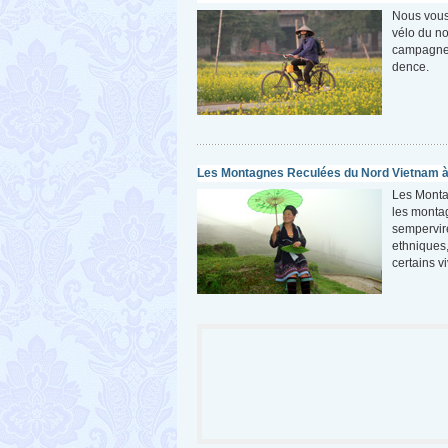
Nous vous
vélo du no
campagne d
dence.
Les Montagnes Reculées du Nord Vietnam 
Les Monta
les montag
sempervire
ethniques,
certains v