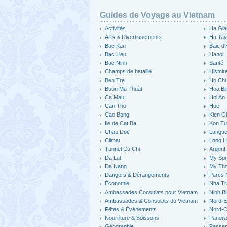
Guides de Voyage au Vietnam
Activités
Ha Gia
Arts & Divertissements
Ha Ta
Bac Kan
Baie d
Bac Lieu
Hanoi
Bac Ninh
Santé
Champs de bataille
Histoir
Ben Tre
Ho Chi 
Buon Ma Thuat
Hoa Bi
Ca Mau
Hoi An
Can Tho
Hue
Cao Bang
Kien G
Ile de Cat Ba
Kon T
Chau Doc
Langu
Climat
Long H
Tunnel Cu Chi
Argent
Da Lat
My So
Da Nang
My Th
Dangers & Dérangements
Parcs 
Économie
Nha Tr
Ambassades Consulats pour Vietnam
Ninh B
Ambassades & Consulats du Vietnam
Nord-E
Fêtes & Événements
Nord-O
Nourriture & Boissons
Panor
Géographie
Passep