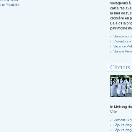
voyageons à l
 et Population
calcaires ava
la mer de l'E
croisière en 
Baie d'Halong
patrimoine m
Voyage nord-
L'aventure à
Vacance Vie
Voyage Viet
Circuits
le Mékong da
Ville.
Vietnam Exp
Séjours-plag
Séjours-plag