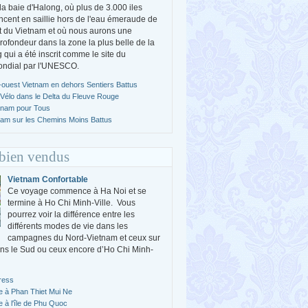
a baie d'Halong, où plus de 3.000 iles
ncent en saillie hors de l'eau émeraude de
st du Vietnam et où nous aurons une
profondeur dans la zone la plus belle de la
 qui a été inscrit comme le site du
ondial par l'UNESCO.
ouest Vietnam en dehors Sentiers Battus
 Vélo dans le Delta du Fleuve Rouge
tnam pour Tous
nam sur les Chemins Moins Battus
 bien vendus
Vietnam Confortable
Ce voyage commence à Ha Noi et se
termine à Ho Chi Minh-Ville. Vous
pourrez voir la différence entre les
différents modes de vie dans les
campagnes du Nord-Vietnam et ceux sur
ns le Sud ou ceux encore d’Ho Chi Minh-
ress
e à Phan Thiet Mui Ne
e à l'île de Phu Quoc