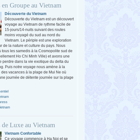
 en Groupe au Vietnam
Découverte du Vietnam
Découverte du Vietnam est un découvert
voyage au Vietnam de rythme facile de
15-jours/14-nuits suivant des routes
moins voyagé du sud au nord du
Vietnam. Le périple est une exploration
r de la nature et culture du pays. Nous
tous les samedis à la Cosmopolite sud de
ciellement Ho Chi Minh Ville) et avons une
e perdre dans la vie exotique du delta du
g. Puis notre voyage nous amène à la
 des vacances à la plage de Mui Ne où
ne journée de détente journée sur la plage
entiel
ietnam
press
ietnam
 de Luxe au Vietnam
Vietnam Confortable
Ce voyage commence à Ha Noi et se