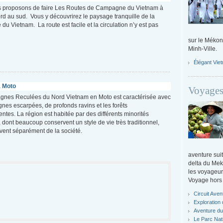
 proposons de faire Les Routes de Campagne du Vietnam à
rd au sud. Vous y découvrirez le paysage tranquille de la
u Vietnam. La route est facile et la circulation n’y est pas
sur le Mékon
Minh-Ville.
Élégant Vie
à Moto
Voyages
gnes Reculées du Nord Vietnam en Moto est caractérisée avec
nes escarpées, de profonds ravins et les forêts
ntes. La région est habitée par des différents minorités
 dont beaucoup conservent un style de vie très traditionnel,
ivent séparément de la société.
aventure suit
delta du Mek
les voyageurs
Voyage hors 
Circuit Ave
Exploration
Aventure du
Le Parc Nati