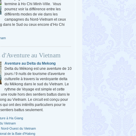
termine à Ho Chi Minh-Ville. Vous
pourrez voir la différence entre les
différents modes de vie dans les
campagnes du Nord-Vietnam et ceux
g dans le Sud ou ceux encore d’Ho Chi
tnam
 d'Aventure au Vietnam
Aventure au Delta du Mekong
Delta du Mékong est une aventure de 10
jours / 9 nuits de tourisme d'aventure
culturelle à travers la verdoyante delta
du Mékong dans le sud du Vietnam. Le
rythme de Voyage est simple et cette
 une route hors des sentiers battus dans le
ong au Vietnam. Le circuit est conçu pour
 qui ont des intérêts particuliers pour le
sentiers battus seulement.
nture à Ha Giang
 du Vietnam
 Nord-Ouest du Vietnam
onal de la Baie d'Halong