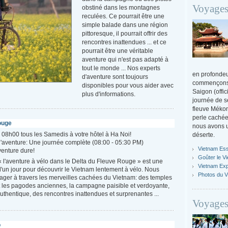
Voyages
obstiné dans les montagnes
reculées. Ce pourrait être une
simple balade dans une région
pittoresque, il pourrait offrir des
rencontres inattendues ... et ce
pourrait être une véritable
aventure qui n'est pas adapté à
tout le monde ... Nos experts
en profondeu
d'aventure sont toujours
commençons 
disponibles pour vous aider avec
Saigon (offi
plus d'informations.
journée de s
fleuve Mékon
perle cachée
ouge
nous avons u
 08h00 tous les Samedis à votre hôtel à Ha Noi!
déserte.
l'aventure: Une journée complète (08:00 - 05:30 PM)
Vietnam Ess
venture dure!
Goûter le V
 « l'aventure à vélo dans le Delta du Fleuve Rouge » est une
Vietnam Ex
'un jour pour découvrir le Vietnam lentement à vélo. Nous
Photos du V
ager à travers les merveilles cachées du Vietnam: des temples
t les pagodes anciennes, la campagne paisible et verdoyante,
 authentique, des rencontres inattendues et surprenantes ...
Voyages
o