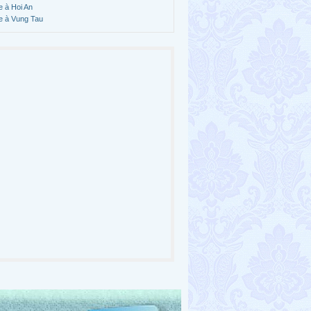
e à Hoi An
e à Vung Tau