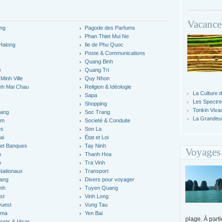
Vacance
ng
Pagode des Parfums
y
Phan Thiet Mui Ne
'Halong
Ile de Phu Quoc
Poste & Communications
Quang Binh
e
Quang Tri
Minh Ville
Quy Nhon
nh Mai Chau
Religion & Idéologie
La Culture 
Sapa
Les Spectr
Shopping
Tonkin Viva
iang
Soc Trang
La Grandeu
um
Societé & Conduite
es
Son La
ai
État et Loi
 et Banques
Tay Ninh
Voyages
n
Thanh Hoa
o
Tra Vinh
Nationaux
Transport
ang
Divers pour voyager
inh
Tuyen Quang
st
Vinh Long
uest
Vung Tau
ama
Yen Bai
plage. À parti
orts & Visas