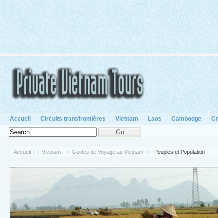
Accueil
Circuits transfrontières
Vietnam
Laos
Cambodge
Cr
Accueil
Vietnam
Guides de Voyage au Vietnam
Peuples et Population