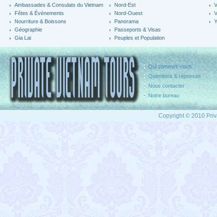
Ambassades & Consulats du Vietnam
Nord-Est
V
Fêtes & Événements
Nord-Ouest
V
Nourriture & Boissons
Panorama
Y
Géographie
Passeports & Visas
Gia Lai
Peuples et Population
Qui sommes-nous
Questions & réponses
Nous contacter
Notre bureau
Copyright © 2010 Priv