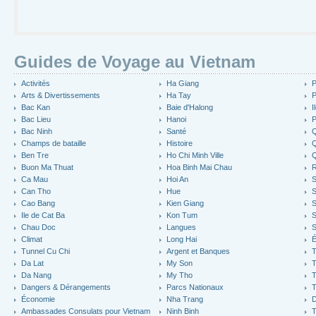
Guides de Voyage au Vietnam
Activités
Ha Giang
P
Arts & Divertissements
Ha Tay
P
Bac Kan
Baie d'Halong
I
Bac Lieu
Hanoi
P
Bac Ninh
Santé
Q
Champs de bataille
Histoire
Q
Ben Tre
Ho Chi Minh Ville
Buon Ma Thuat
Hoa Binh Mai Chau
R
Ca Mau
Hoi An
Can Tho
Hue
S
Cao Bang
Kien Giang
S
Ile de Cat Ba
Kon Tum
S
Chau Doc
Langues
S
Climat
Long Hai
É
Tunnel Cu Chi
Argent et Banques
T
Da Lat
My Son
Da Nang
My Tho
T
Dangers & Dérangements
Parcs Nationaux
T
Économie
Nha Trang
D
Ambassades Consulats pour Vietnam
Ninh Binh