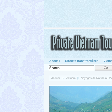
Accueil
Circuits transfrontières
Vietn
Accueil
Vietnam
Voyages de Nature au V