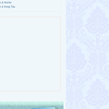
e à Hoi An
e à Vung Tau