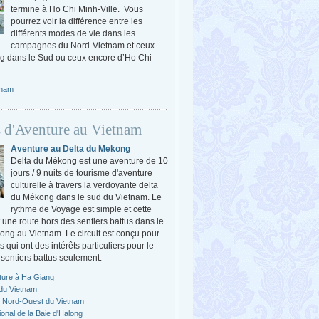
termine à Ho Chi Minh-Ville. Vous
pourrez voir la différence entre les
différents modes de vie dans les
campagnes du Nord-Vietnam et ceux
g dans le Sud ou ceux encore d’Ho Chi
tnam
 d'Aventure au Vietnam
Aventure au Delta du Mekong
Delta du Mékong est une aventure de 10
jours / 9 nuits de tourisme d'aventure
culturelle à travers la verdoyante delta
du Mékong dans le sud du Vietnam. Le
rythme de Voyage est simple et cette
 une route hors des sentiers battus dans le
ong au Vietnam. Le circuit est conçu pour
 qui ont des intérêts particuliers pour le
sentiers battus seulement.
nture à Ha Giang
 du Vietnam
 Nord-Ouest du Vietnam
onal de la Baie d'Halong