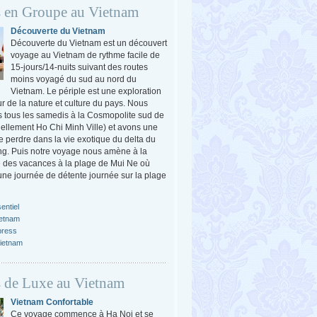
 en Groupe au Vietnam
Découverte du Vietnam
Découverte du Vietnam est un découvert
voyage au Vietnam de rythme facile de
15-jours/14-nuits suivant des routes
moins voyagé du sud au nord du
Vietnam. Le périple est une exploration
r de la nature et culture du pays. Nous
tous les samedis à la Cosmopolite sud de
ciellement Ho Chi Minh Ville) et avons une
e perdre dans la vie exotique du delta du
g. Puis notre voyage nous amène à la
 des vacances à la plage de Mui Ne où
ne journée de détente journée sur la plage
entiel
ietnam
press
ietnam
 de Luxe au Vietnam
Vietnam Confortable
Ce voyage commence à Ha Noi et se