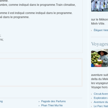
ramme.
ambre, comme indiqué dans le programme.
Train climatise,
) comme il est indiqué comme indiqué dans le programme.
qué dans le programme.
sur le Mékon
Minh-Ville.
Élégant Vie
;
ns;
Voyages
aventure suit
delta du Mek
les voyageurs
Voyage hors 
Circuit Ave
Exploration
ng
Pagode des Parfums
Aventure du
y
Phan Thiet Mui Ne
Le Parc Nati