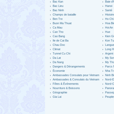
Bac Kan
Baie d
Bac Lieu
Hanoi
Bac Ninh
Santé
Champs de bataille
Histoir
Ben Tre
Ho Chi 
Buon Ma Thuat
Hoa Bi
Ca Mau
Hoi An
Can Tho
Hue
Cao Bang
Kien G
Ile de Cat Ba
Kon T
Chau Doc
Langu
Climat
Long H
Tunnel Cu Chi
Argent
Da Lat
My So
Da Nang
My Th
Dangers & Dérangements
Parcs 
Économie
Nha Tr
Ambassades Consulats pour Vietnam
Ninh B
Ambassades & Consulats du Vietnam
Nord-E
Fêtes & Événements
Nord-O
Nourriture & Boissons
Panor
Géographie
Passep
Gia Lai
Peuples