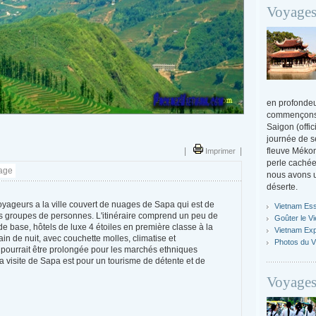
Voyages
en profondeu
commençons 
Saigon (offi
journée de s
|
Imprimer
|
fleuve Mékon
perle cachée
age
nous avons u
déserte.
yageurs a la ville couvert de nuages de Sapa qui est de
Vietnam Ess
nts groupes de personnes. L'itinéraire comprend un peu de
Goûter le V
e base, hôtels de luxe 4 étoiles en première classe à la
Vietnam Ex
n de nuit, avec couchette molles, climatise et
Photos du V
 pourrait être prolongée pour les marchés ethniques
La visite de Sapa est pour un tourisme de détente et de
Voyages