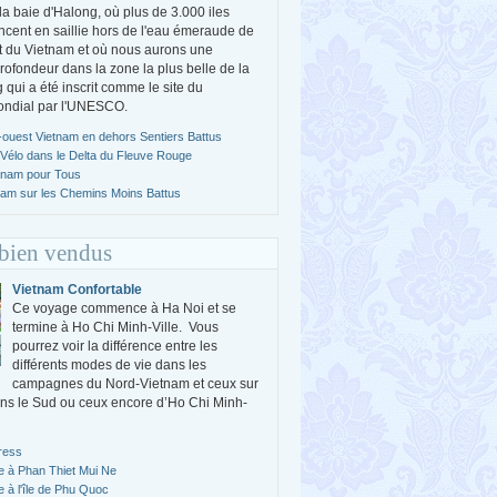
a baie d'Halong, où plus de 3.000 iles
ncent en saillie hors de l'eau émeraude de
st du Vietnam et où nous aurons une
profondeur dans la zone la plus belle de la
 qui a été inscrit comme le site du
ondial par l'UNESCO.
ouest Vietnam en dehors Sentiers Battus
 Vélo dans le Delta du Fleuve Rouge
tnam pour Tous
nam sur les Chemins Moins Battus
 bien vendus
Vietnam Confortable
Ce voyage commence à Ha Noi et se
termine à Ho Chi Minh-Ville. Vous
pourrez voir la différence entre les
différents modes de vie dans les
campagnes du Nord-Vietnam et ceux sur
ns le Sud ou ceux encore d’Ho Chi Minh-
ress
e à Phan Thiet Mui Ne
e à l'île de Phu Quoc