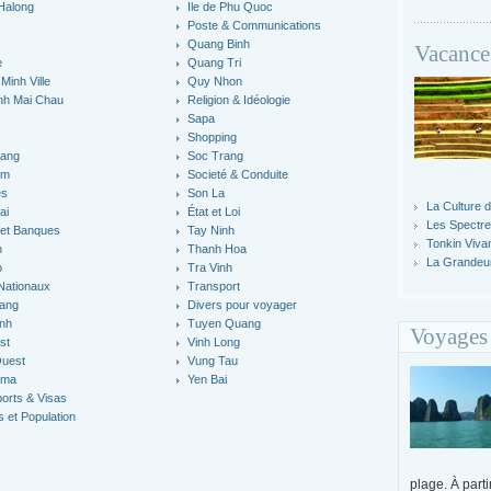
'Halong
Ile de Phu Quoc
Poste & Communications
Quang Binh
Vacance
e
Quang Tri
Minh Ville
Quy Nhon
nh Mai Chau
Religion & Idéologie
Sapa
Shopping
iang
Soc Trang
um
Societé & Conduite
es
Son La
La Culture 
ai
État et Loi
Les Spectr
 et Banques
Tay Ninh
Tonkin Viva
n
Thanh Hoa
La Grandeu
o
Tra Vinh
Nationaux
Transport
ang
Divers pour voyager
inh
Tuyen Quang
Voyages
st
Vinh Long
uest
Vung Tau
ama
Yen Bai
orts & Visas
 et Population
plage. À parti