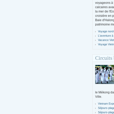
voyageons à l
calcaires ava
la mer de l'E
croisière en 
Baie d'Halong
patrimoine m
Voyage nord-
L'aventure à
Vacance Vie
Voyage Viet
Circuits
le Mékong da
Ville.
Vietnam Exp
Séjours-plag
Séjours-plag