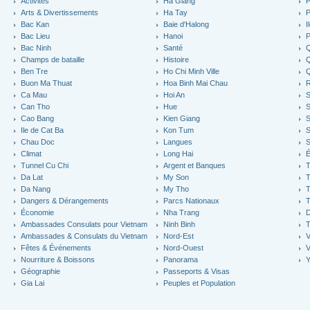
Activités
Ha Giang
P
Arts & Divertissements
Ha Tay
P
Bac Kan
Baie d'Halong
I
Bac Lieu
Hanoi
P
Bac Ninh
Santé
Q
Champs de bataille
Histoire
Q
Ben Tre
Ho Chi Minh Ville
Buon Ma Thuat
Hoa Binh Mai Chau
R
Ca Mau
Hoi An
Can Tho
Hue
S
Cao Bang
Kien Giang
S
Ile de Cat Ba
Kon Tum
S
Chau Doc
Langues
S
Climat
Long Hai
É
Tunnel Cu Chi
Argent et Banques
T
Da Lat
My Son
Da Nang
My Tho
T
Dangers & Dérangements
Parcs Nationaux
T
Économie
Nha Trang
D
Ambassades Consulats pour Vietnam
Ninh Binh
Ambassades & Consulats du Vietnam
Nord-Est
V
Fêtes & Événements
Nord-Ouest
V
Nourriture & Boissons
Panorama
Y
Géographie
Passeports & Visas
Gia Lai
Peuples et Population