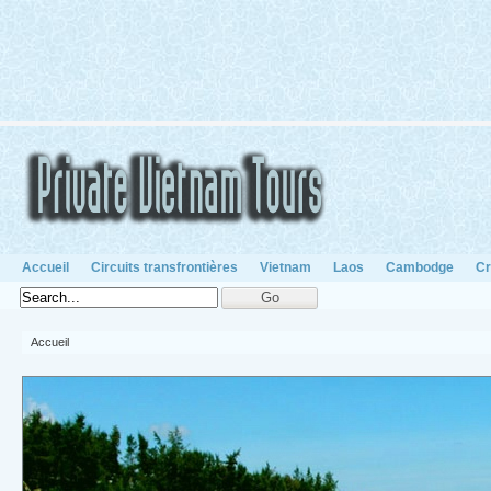
Accueil
Circuits transfrontières
Vietnam
Laos
Cambodge
Cr
Accueil