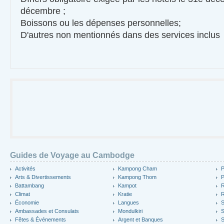
décembre ;
Boissons ou les dépenses personnelles;
D'autres non mentionnés dans des services inclu
Guides de Voyage au Cambodge
Activités
Kampong Cham
P
Arts & Divertissements
Kampong Thom
P
Battambang
Kampot
R
Climat
Kratie
R
Économie
Langues
S
Ambassades et Consulats
Mondulkiri
S
Fêtes & Événements
Argent et Banques
S