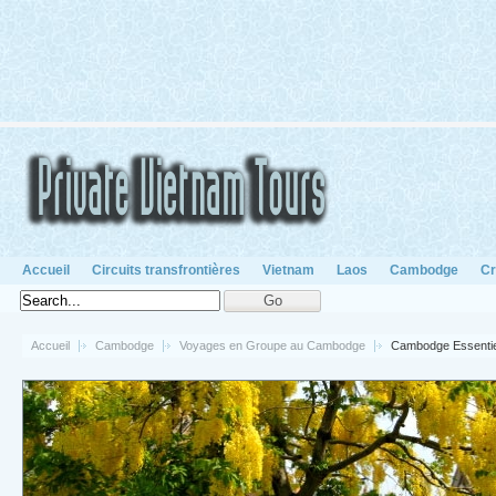
Accueil
Circuits transfrontières
Vietnam
Laos
Cambodge
Cr
Accueil
Cambodge
Voyages en Groupe au Cambodge
Cambodge Essentie