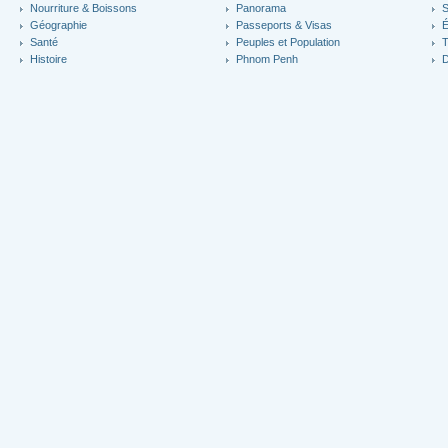
Nourriture & Boissons
Panorama
S
Géographie
Passeports & Visas
É
Santé
Peuples et Population
T
Histoire
Phnom Penh
D