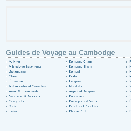
Guides de Voyage au Cambodge
Activités
Kampong Cham
P
Arts & Divertissements
Kampong Thom
P
Battambang
Kampot
R
Climat
Kratie
R
Économie
Langues
S
Ambassades et Consulats
Mondulkiri
S
Fêtes & Événements
Argent et Banques
S
Nourriture & Boissons
Panorama
S
Géographie
Passeports & Visas
É
Santé
Peuples et Population
T
Histoire
Phnom Penh
D