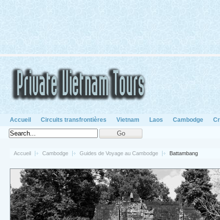
Accueil
Circuits transfrontières
Vietnam
Laos
Cambodge
Cr
Accueil
Cambodge
Guides de Voyage au Cambodge
Battambang