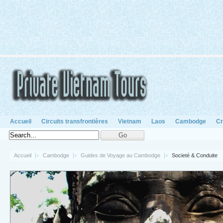
Accueil
Circuits transfrontières
Vietnam
Laos
Cambodge
Cr
Accueil
Cambodge
Guides de Voyage au Cambodge
Societé & Conduite