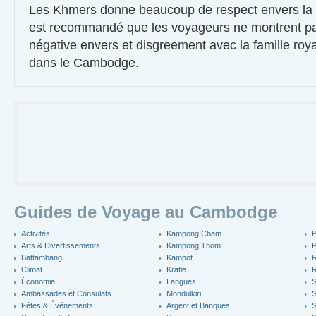
Les Khmers donne beaucoup de respect envers la fa
est recommandé que les voyageurs ne montrent pa
négative envers et disgreement avec la famille roy
dans le Cambodge.
Guides de Voyage au Cambodge
Activités
Kampong Cham
P
Arts & Divertissements
Kampong Thom
P
Battambang
Kampot
R
Climat
Kratie
R
Économie
Langues
S
Ambassades et Consulats
Mondulkiri
S
Fêtes & Événements
Argent et Banques
S