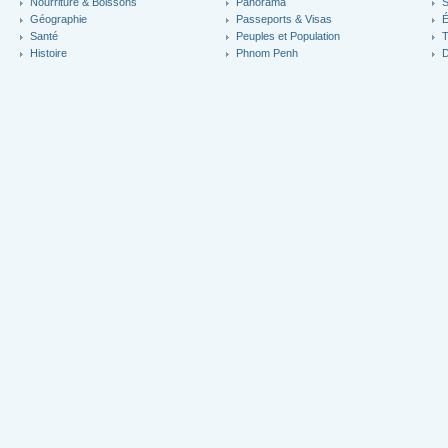
Nourriture & Boissons
Panorama
S
Géographie
Passeports & Visas
É
Santé
Peuples et Population
T
Histoire
Phnom Penh
D