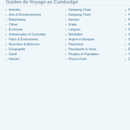
Guides de Voyage au Cambodge
Activités
Kampong Cham
P
Arts & Divertissements
Kampong Thom
P
Battambang
Kampot
R
Climat
Kratie
R
Économie
Langues
S
Ambassades et Consulats
Mondulkiri
S
Fêtes & Événements
Argent et Banques
S
Nourriture & Boissons
Panorama
S
Géographie
Passeports & Visas
É
Santé
Peuples et Population
T
Histoire
Phnom Penh
D