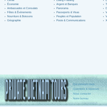
Climat
Luang Prabang
É
Économie
Argent et Banques
T
Ambassades et Consulats
Panorama
D
Fêtes & Événements
Passeports & Visas
V
Nourriture & Boissons
Peuples et Population
V
Géographie
Poste & Communications
X
Qui sommes-nous
Questions & réponses
Nous contacter
Notre bureau