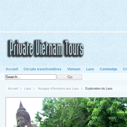
Accueil
Circuits transfrontières
Vietnam
Laos
Cambodge
Cr
Accueil
Laos
Voyages d'Aventure aux Laos
Exploration du Laos